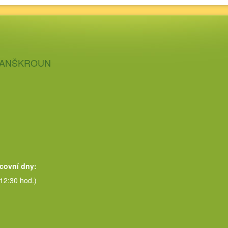
 LANŠKROUN
acovní dny:
 12:30 hod.)