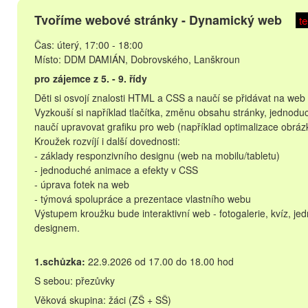
Tvoříme webové stránky - Dynamický web
t
Čas: úterý, 17:00 - 18:00
Místo: DDM DAMIÁN, Dobrovského, Lanškroun
pro zájemce z 5. - 9. řídy
Děti si osvojí znalosti HTML a CSS a naučí se přidávat na web 
Vyzkouší si například tlačítka, změnu obsahu stránky, jednoduc
naučí upravovat grafiku pro web (například optimalizace obrá
Kroužek rozvíjí i další dovednosti:
- základy responzivního designu (web na mobilu/tabletu)
- jednoduché animace a efekty v CSS
- úprava fotek na web
- týmová spolupráce a prezentace vlastního webu
Výstupem kroužku bude interaktivní web - fotogalerie, kvíz, j
designem.
1.schůzka:
22.9.2026 od 17.00 do 18.00 hod
S sebou: přezůvky
Věková skupina: žáci (ZŠ + SŠ)