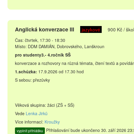
Anglická konverzace III
jazykové
900 Kč / škol
Čas: čtvrtek, 17:30 - 18:30
Místo: DDM DAMIÁN, Dobrovského, Lanškroun
pro studenty3.- 4.ročník SŠ
konverzace a rozhovory na různá témata, čtení textů a povídání
1.schůzka:
17.9.2026 od 17.30 hod
S sebou: přezůvky
Věková skupina: žáci (ZŠ + SŠ)
Vede
Lenka Jirků
Více informací:
Kroužky
Přihlašování bude ukončeno 30. září 2026 23:
vyplnit přihlášku