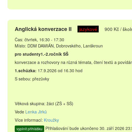
Anglická konverzace II
jazykové
900 Kč / škol
Čas: čtvrtek, 16:30 - 17:30
Místo: DDM DAMIÁN, Dobrovského, Lanškroun
pro studenty1.-2.ročník SŠ
konverzace a rozhovory na různá témata, čtení textů a povídání
1.schůzka:
17.9.2026 od 16.30 hod
S sebou: přezůvky
Věková skupina: žáci (ZŠ + SŠ)
Vede
Lenka Jirků
Více informací:
Kroužky
Přihlašování bude ukončeno 30. září 2026 23:
vyplnit přihlášku