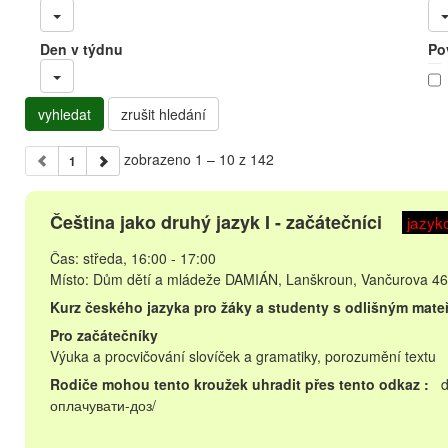
Den v týdnu
Po
vyhledat
zrušit hledání
zobrazeno 1 – 10 z 142
1
Čeština jako druhý jazyk I - začátečníci
jazyk
Čas: středa, 16:00 - 17:00
Místo: Dům dětí a mládeže DAMIÁN, Lanškroun, Vančurova 46
Kurz českého jazyka pro žáky a studenty s odlišným mat
Pro začátečníky
Výuka a procvičování slovíček a gramatiky, porozumění textu
Rodiče mohou tento kroužek uhradit přes tento odkaz :
da
оплачувати-доз/