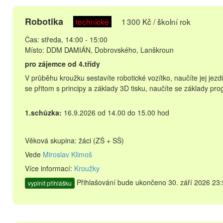
Robotika
technické
1 300 Kč / školní rok
Čas: středa, 14:00 - 15:00
Místo: DDM DAMIÁN, Dobrovského, Lanškroun
pro zájemce od 4.třídy
V průběhu kroužku sestavíte robotické vozítko, naučíte jej je
se přitom s principy a základy 3D tisku, naučíte se základy pr
1.schůzka:
16.9.2026 od 14.00 do 15.00 hod
Věková skupina: žáci (ZŠ + SŠ)
Vede
Miroslav Klimoš
Více informací:
Kroužky
Přihlašování bude ukončeno 30. září 2026 23:
vyplnit přihlášku