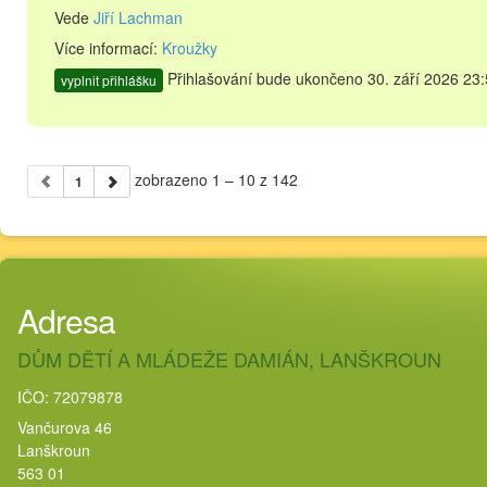
Vede
Jiří Lachman
Více informací:
Kroužky
Přihlašování bude ukončeno 30. září 2026 23:
vyplnit přihlášku
zobrazeno 1 – 10 z 142
1
Adresa
DŮM DĚTÍ A MLÁDEŽE DAMIÁN, LANŠKROUN
IČO: 72079878
Vančurova 46
Lanškroun
563 01