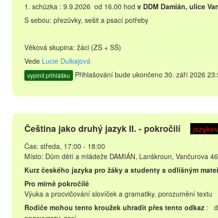
1. schůzka : 9.9.2026 od 16.00 hod
v DDM Damián, ulice Va
S sebou: přezůvky, sešit a psací potřeby
Věková skupina: žáci (ZŠ + SŠ)
Vede
Lucie Dulkajová
Přihlašování bude ukončeno 30. září 2026 23:
vyplnit přihlášku
Čeština jako druhý jazyk II. - pokročilí
jazyko
Čas: středa, 17:00 - 18:00
Místo: Dům dětí a mládeže DAMIÁN, Lanškroun, Vančurova 46
Kurz českého jazyka pro žáky a studenty s odlišným mat
Pro mírně pokročilé
Výuka a procvičování slovíček a gramatiky, porozumění textu
Rodiče mohou tento kroužek uhradit přes tento odkaz
: d
оплачувати-доз/