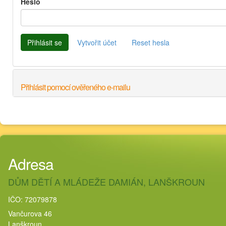
Heslo
Přihlásit se
Vytvořit účet
Reset hesla
Přihlásit pomocí ověřeného e-mailu
Adresa
DŮM DĚTÍ A MLÁDEŽE DAMIÁN, LANŠKROUN
IČO: 72079878
Vančurova 46
Lanškroun