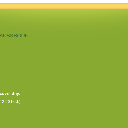
 LANŠKROUN
acovní dny:
 12:30 hod.)