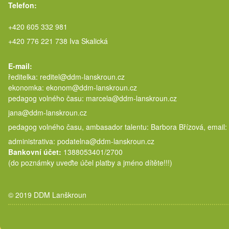
Telefon:
+420 605 332 981
+420 776 221 738 Iva Skalická
E-mail:
ředitelka: reditel@ddm-lanskroun.cz
ekonomka: ekonom@ddm-lanskroun.cz
pedagog volného času: marcela@
jana@ddm-lanskroun.cz
pedagog volného času, ambasador talentu: Barbora Břízová, email:
administrativa: podatelna@ddm-lanskroun.cz
Bankovní účet:
1388053401/2700
(do poznámky uveďte účel platby a jméno dítěte!!!)
© 2019 DDM Lanškroun