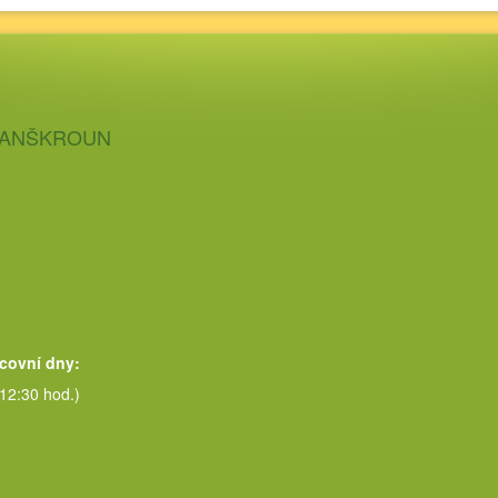
 LANŠKROUN
acovní dny:
 12:30 hod.)