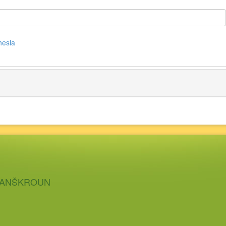
hesla
 LANŠKROUN