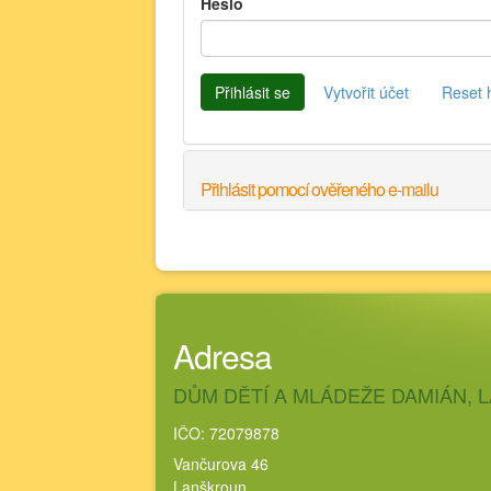
Heslo
Přihlásit se
Vytvořit účet
Reset 
Přihlásit pomocí ověřeného e-mailu
Adresa
DŮM DĚTÍ A MLÁDEŽE DAMIÁN,
IČO: 72079878
Vančurova 46
Lanškroun