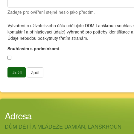
Zadejte pro ověření stejné heslo jako předtím.
Vytvořením uživatelského účtu udělujete DDM Lanškroun souhlas 
kontaktní a přihlašovací údaje) výhradně pro potřeby identifikace 
Údaje nebudou poskytnuty třetím stranám.
Souhlasím s podmínkami.
Uložit
Zpět
Adresa
DŮM DĚTÍ A MLÁDEŽE DAMIÁN, LANŠKROUN