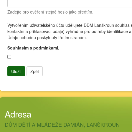
Zadejte pro ověření stejné heslo jako předtím.
Vytvořením uživatelského účtu udělujete DDM Lanškroun souhlas 
kontaktní a přihlašovací údaje) výhradně pro potřeby identifikace 
Údaje nebudou poskytnuty třetím stranám.
Souhlasím s podmínkami.
Uložit
Zpět
Adresa
DŮM DĚTÍ A MLÁDEŽE DAMIÁN, LANŠKROUN