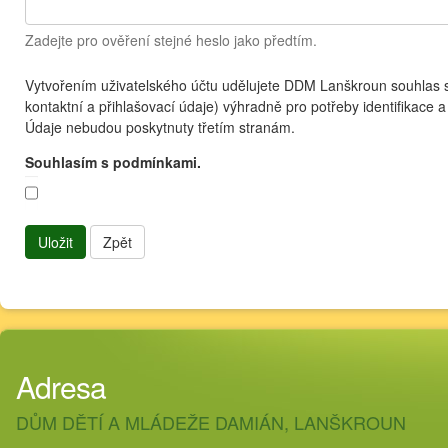
Zadejte pro ověření stejné heslo jako předtím.
Vytvořením uživatelského účtu udělujete DDM Lanškroun souhlas 
kontaktní a přihlašovací údaje) výhradně pro potřeby identifikace 
Údaje nebudou poskytnuty třetím stranám.
Souhlasím s podmínkami.
Uložit
Zpět
Adresa
DŮM DĚTÍ A MLÁDEŽE DAMIÁN, LANŠKROUN