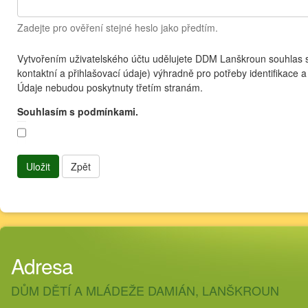
Zadejte pro ověření stejné heslo jako předtím.
Vytvořením uživatelského účtu udělujete DDM Lanškroun souhlas 
kontaktní a přihlašovací údaje) výhradně pro potřeby identifikace 
Údaje nebudou poskytnuty třetím stranám.
Souhlasím s podmínkami.
Uložit
Zpět
Adresa
DŮM DĚTÍ A MLÁDEŽE DAMIÁN, LANŠKROUN