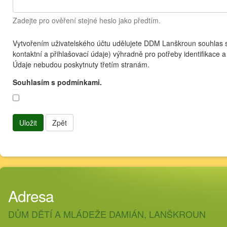
Zadejte pro ověření stejné heslo jako předtím.
Vytvořením uživatelského účtu udělujete DDM Lanškroun souhlas 
kontaktní a přihlašovací údaje) výhradně pro potřeby identifikace 
Údaje nebudou poskytnuty třetím stranám.
Souhlasím s podmínkami.
Uložit
Zpět
Adresa
DŮM DĚTÍ A MLÁDEŽE DAMIÁN, LANŠKROUN