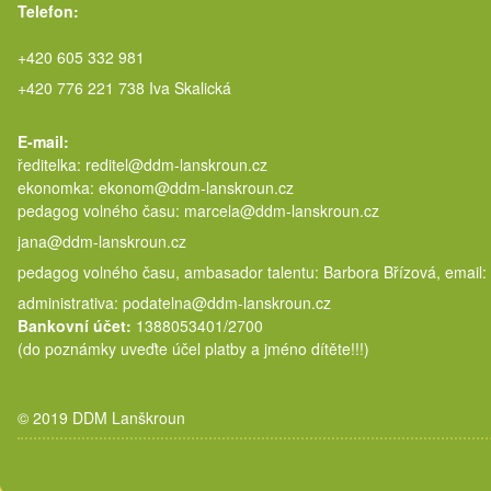
Telefon:
+420 605 332 981
+420 776 221 738 Iva Skalická
E-mail:
ředitelka: reditel@ddm-lanskroun.cz
ekonomka: ekonom@ddm-lanskroun.cz
pedagog volného času: marcela@
jana@ddm-lanskroun.cz
pedagog volného času, ambasador talentu: Barbora Břízová, email:
administrativa: podatelna@ddm-lanskroun.cz
Bankovní účet:
1388053401/2700
(do poznámky uveďte účel platby a jméno dítěte!!!)
© 2019 DDM Lanškroun