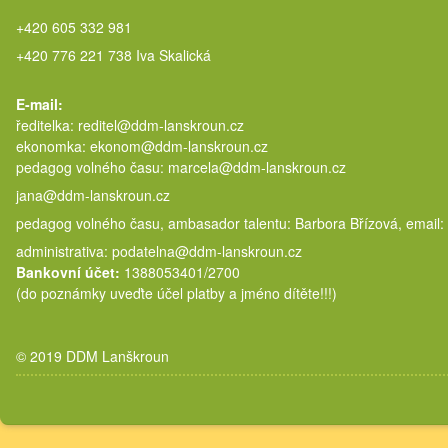
+420 605 332 981
+420 776 221 738 Iva Skalická
E-mail:
ředitelka: reditel@ddm-lanskroun.cz
ekonomka: ekonom@ddm-lanskroun.cz
pedagog volného času: marcela@
jana@ddm-lanskroun.cz
pedagog volného času, ambasador talentu: Barbora Břízová, email:
administrativa: podatelna@ddm-lanskroun.cz
Bankovní účet:
1388053401/2700
(do poznámky uveďte účel platby a jméno dítěte!!!)
© 2019 DDM Lanškroun