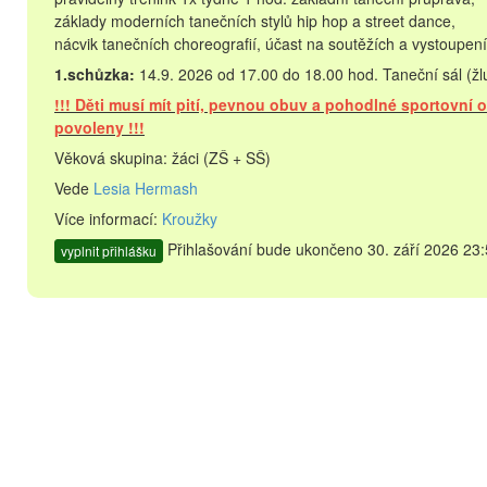
základy moderních tanečních stylů hip hop a street dance,
nácvik tanečních choreografií,
účast na soutěžích a vystoupen
1.schůzka:
14.9. 2026 od 17.00 do 18.00 hod. Taneční sál (žl
!!! Děti musí mít pití, pevnou obuv a pohodlné sportovní 
povoleny !!!
Věková skupina: žáci (ZŠ + SŠ)
Vede
Lesia Hermash
Více informací:
Kroužky
Přihlašování bude ukončeno 30. září 2026 23:
vyplnit přihlášku