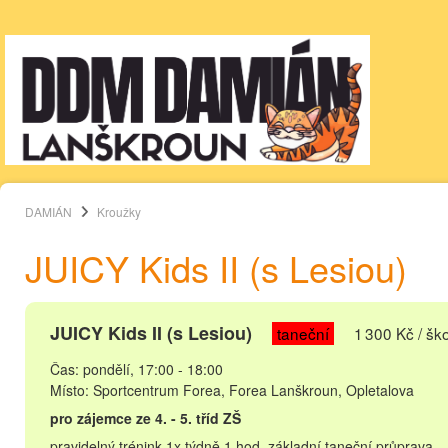
DAMIÁN
Kroužky
JUICY Kids II (s Lesiou)
JUICY Kids II (s Lesiou)
taneční
1 300 Kč / ško
Čas: pondělí, 17:00 - 18:00
Místo: Sportcentrum Forea, Forea Lanškroun, Opletalova
pro zájemce ze 4. - 5. tříd ZŠ
pravidelný trénink 1x týdně 1 hod. základní taneční průprava,