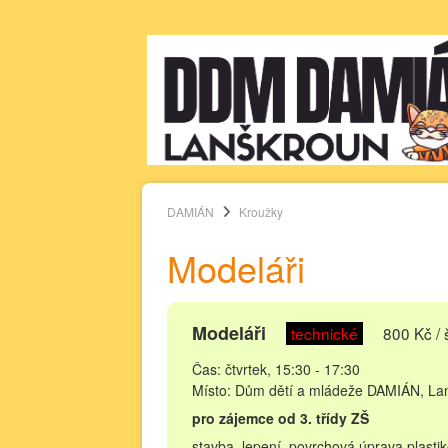
DAMIÁN
Kroužky
Modeláři
Modeláři
technické
800 Kč / 
Čas: čtvrtek, 15:30 - 17:30
Místo: Dům dětí a mládeže DAMIÁN, La
pro zájemce od 3. třídy ZŠ
stavba, lepení, povrchová úprava plasti