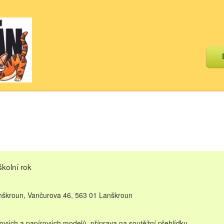
školní rok
nškroun, Vančurova 46, 563 01 Lanškroun
kových a papírových modelů, příprava na soutěžní přehlídku