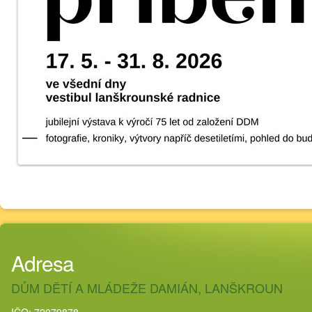
Adresa
DŮM DĚTÍ A MLÁDEŽE DAMIÁN, LANŠKROUN