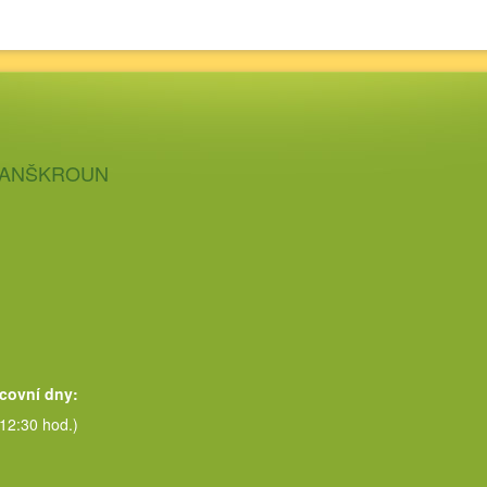
 LANŠKROUN
acovní dny:
 12:30 hod.)