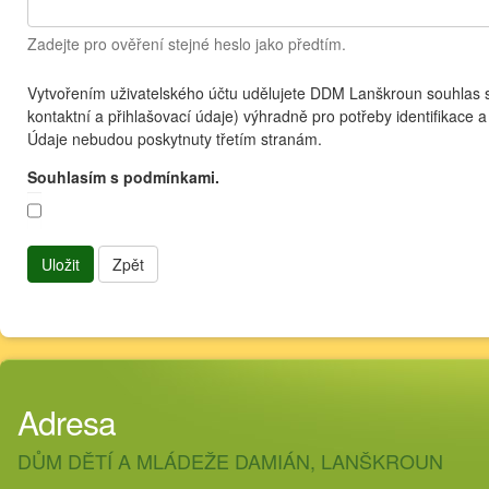
Zadejte pro ověření stejné heslo jako předtím.
Vytvořením uživatelského účtu udělujete DDM Lanškroun souhlas 
kontaktní a přihlašovací údaje) výhradně pro potřeby identifikace 
Údaje nebudou poskytnuty třetím stranám.
Souhlasím s podmínkami.
Uložit
Zpět
Adresa
DŮM DĚTÍ A MLÁDEŽE DAMIÁN, LANŠKROUN