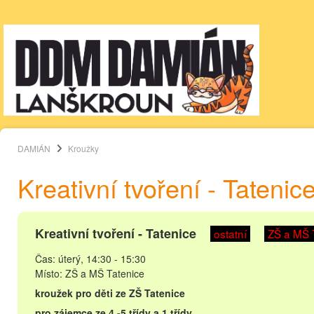
DAMIÁN
Kroužky
Kreativní tvoření - Tatenic
Kreativní tvoření - Tatenice
ostatní
ZŠ a MŠ 
Čas: úterý, 14:30 - 15:30
Místo: ZŠ a MŠ Tatenice
kroužek pro děti ze ZŠ Tatenice
pro zájemce ze 4.-5.třídy a 1.třídy