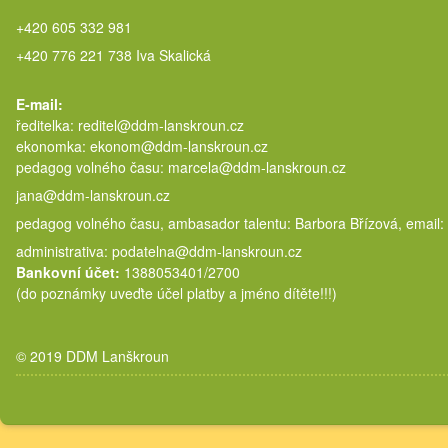
+420 605 332 981
+420 776 221 738 Iva Skalická
E-mail:
ředitelka: reditel@ddm-lanskroun.cz
ekonomka: ekonom@ddm-lanskroun.cz
pedagog volného času: marcela@
jana@ddm-lanskroun.cz
pedagog volného času, ambasador talentu: Barbora Břízová, email:
administrativa: podatelna@ddm-lanskroun.cz
Bankovní účet:
1388053401/2700
(do poznámky uveďte účel platby a jméno dítěte!!!)
© 2019 DDM Lanškroun